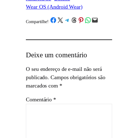
Wear OS (Android Wear)
Share on Facebook
Share on X
Share on Telegram
Share on Threads
Share on Pinterest
Share on WhatsApp
Email this Page
Compartilhe!
/
Deixe um comentário
O seu endereço de e-mail não será
publicado.
Campos obrigatórios são
marcados com
*
Comentário
*