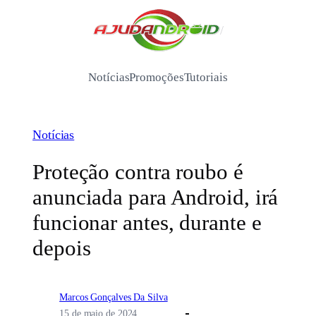
Pular
para
/
o
conteúdo
Notícias
Promoções
Tutoriais
Notícias
Proteção contra roubo é
anunciada para Android, irá
funcionar antes, durante e
depois
Marcos Gonçalves Da Silva
15 de maio de 2024