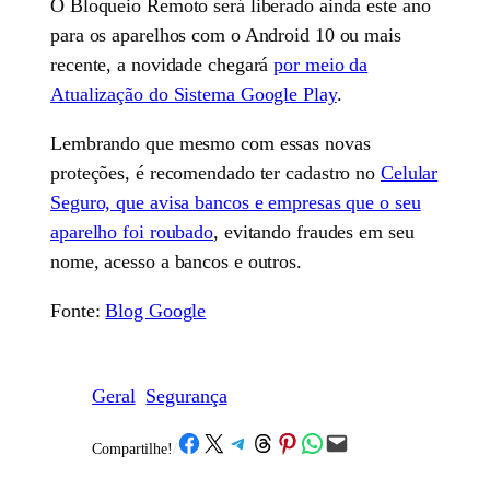
O Bloqueio Remoto será liberado ainda este ano
para os aparelhos com o Android 10 ou mais
recente, a novidade chegará
por meio da
Atualização do Sistema Google Play
.
Lembrando que mesmo com essas novas
proteções, é recomendado ter cadastro no
Celular
Seguro, que avisa bancos e empresas que o seu
aparelho foi roubado
, evitando fraudes em seu
nome, acesso a bancos e outros.
Fonte:
Blog Google
Geral
Segurança
Share on Facebook
Share on X
Share on Telegram
Share on Threads
Share on Pinterest
Share on WhatsApp
Email this Page
Compartilhe!
/