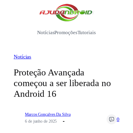
Pular
para
/
o
conteúdo
Notícias
Promoções
Tutoriais
Notícias
Proteção Avançada
começou a ser liberada no
Android 16
Marcos Gonçalves Da Silva
0
6 de junho de 2025