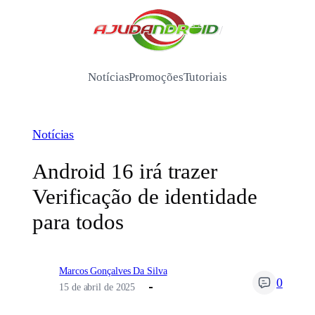
Pular
para
/
o
conteúdo
Notícias
Promoções
Tutoriais
Notícias
Android 16 irá trazer
Verificação de identidade
para todos
Marcos Gonçalves Da Silva
0
15 de abril de 2025