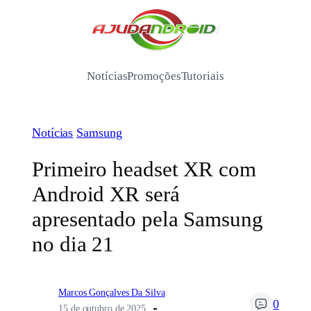
Pular
para
/
o
conteúdo
Notícias
Promoções
Tutoriais
Notícias
Samsung
Primeiro headset XR com
Android XR será
apresentado pela Samsung
no dia 21
Marcos Gonçalves Da Silva
0
15 de outubro de 2025