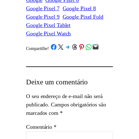
Google
Google Pixel 6
Google Pixel 7
Google Pixel 8
Google Pixel 9
Google Pixel Fold
Google Pixel Tablet
Google Pixel Watch
Share on Facebook
Share on X
Share on Telegram
Share on Threads
Share on Pinterest
Share on WhatsApp
Email this Page
Compartilhe!
/
Deixe um comentário
O seu endereço de e-mail não será
publicado.
Campos obrigatórios são
marcados com
*
Comentário
*