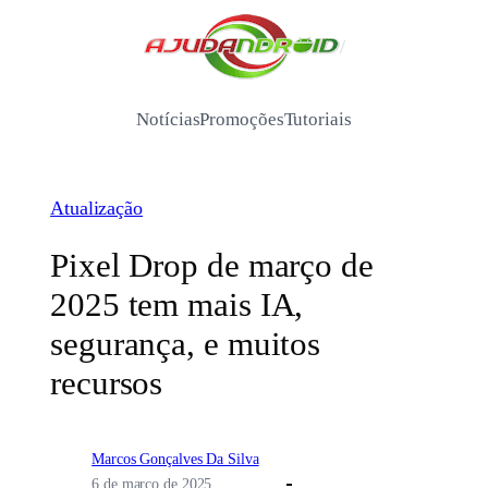
Pular
para
/
o
conteúdo
Notícias
Promoções
Tutoriais
Atualização
Pixel Drop de março de
2025 tem mais IA,
segurança, e muitos
recursos
Marcos Gonçalves Da Silva
6 de março de 2025