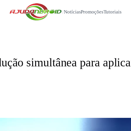
/
Notícias
Promoções
Tutoriais
dução simultânea para aplica