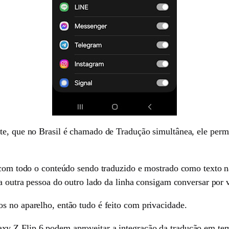
te, que no Brasil é chamado de Tradução simultânea, ele per
 com todo o conteúdo sendo traduzido e mostrado como texto na 
 a outra pessoa do outro lado da linha consigam conversar por 
s no aparelho, então tudo é feito com privacidade.
 Z Flip 6 podem aproveitar a integração da tradução em tempo