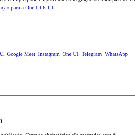
zação para a One UI 6.1.1
.
AI
Google Meet
Instagram
One UI
Telegram
WhatsApp
sApp
o