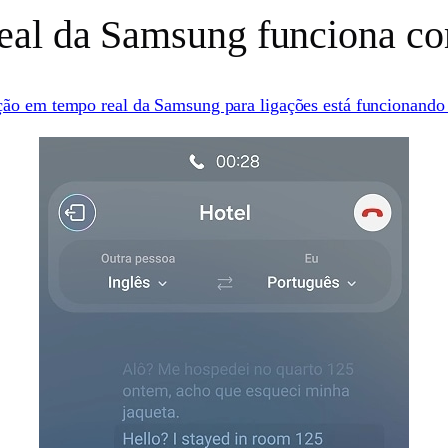
eal da Samsung funciona c
ção em tempo real da Samsung para ligações está funcionando 