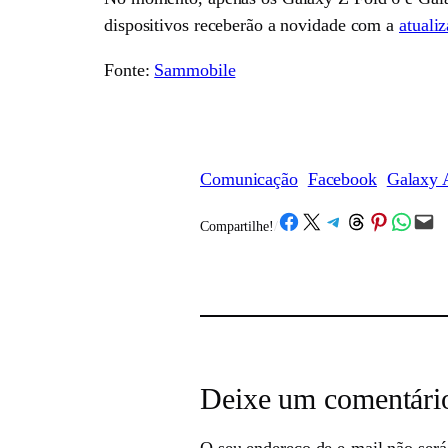
dispositivos receberão a novidade com a
atuali
Fonte:
Sammobile
Comunicação
Facebook
Galaxy 
Share on Facebook
Share on X
Share on Telegram
Share on Threads
Share on Pinterest
Share on What
Email this Page
Compartilhe!
/
Deixe um comentári