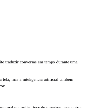
mite traduzir conversas em tempo durante uma
tela, mas a inteligência artificial também
voz.
 real nos aplicativos de terceiros, mas outros