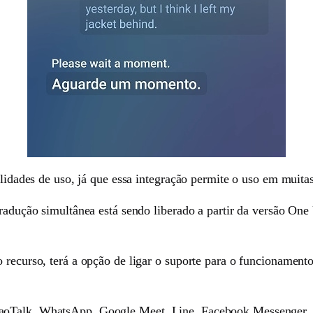
ilidades de uso, já que essa integração permite o uso em muitas
tradução simultânea está sendo liberado a partir da versão On
o recurso, terá a opção de ligar o suporte para o funcionamen
aoTalk, WhatsApp, Google Meet, Line, Facebook Messenger, 