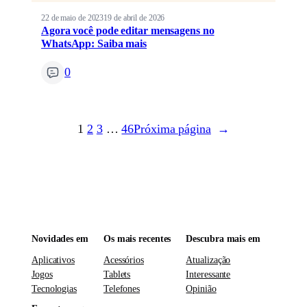
22 de maio de 2023
19 de abril de 2026
Agora você pode editar mensagens no
WhatsApp: Saiba mais
0
1
2
3
…
46
Próxima página
→
Novidades em
Os mais recentes
Descubra mais em
Aplicativos
Acessórios
Atualização
Jogos
Tablets
Interessante
Tecnologias
Telefones
Opinião