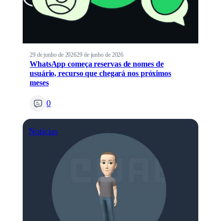
29 de junho de 2026
29 de junho de 2026
WhatsApp começa reservas de nomes de
usuário, recurso que chegará nos próximos
meses
0
Notícias