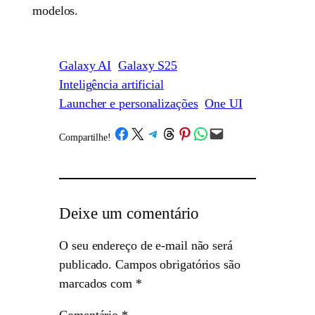
modelos.
Galaxy AI
Galaxy S25
Inteligência artificial
Launcher e personalizações
One UI
Share on Facebook
Share on X
Share on Telegram
Share on Threads
Share on Pinterest
Share on WhatsApp
Email this Page
Compartilhe!
/
Deixe um comentário
O seu endereço de e-mail não será
publicado.
Campos obrigatórios são
marcados com
*
Comentário
*