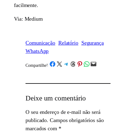
facilmente.
Via: Medium
Comunicação
Relatório
Segurança
WhatsApp
Share on Facebook
Share on X
Share on Telegram
Share on Threads
Share on Pinterest
Share on WhatsApp
Email this Page
Compartilhe!
/
Deixe um comentário
O seu endereço de e-mail não será
publicado.
Campos obrigatórios são
marcados com
*