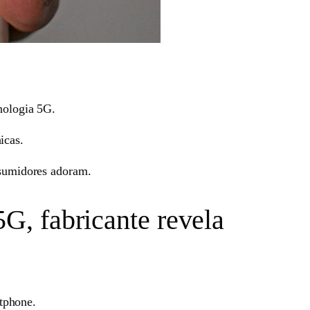
nologia 5G.
icas.
nsumidores adoram.
5G, fabricante revela
tphone.