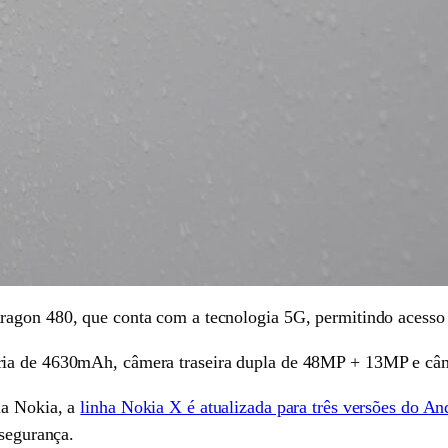
agon 480, que conta com a tecnologia 5G, permitindo acesso a 
ria de 4630mAh, câmera traseira dupla de 48MP + 13MP e câm
la Nokia, a
linha Nokia X é atualizada para três versões do An
 segurança.