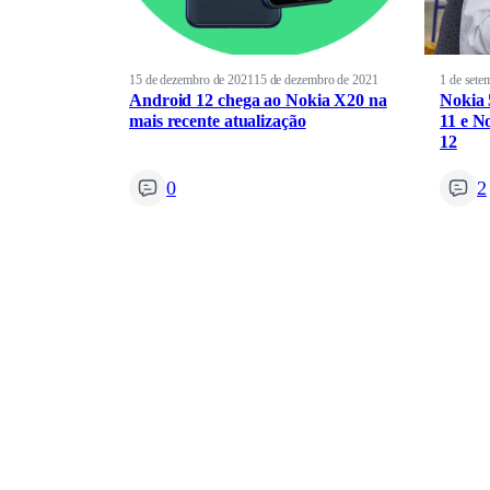
15 de dezembro de 2021
15 de dezembro de 2021
1 de sete
Android 12 chega ao Nokia X20 na
Nokia 
mais recente atualização
11 e N
12
0
2