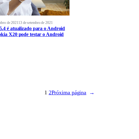
mbro de 2021
13 de setembro de 2021
5.4 é atualizado para o Android
okia X20 pode testar o Android
1
2
Próxima página
→