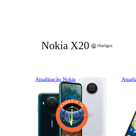
Pular
para
o
conteúdo
Nokia X20
/
10
artigos
Atualização
Nokia
Atuali