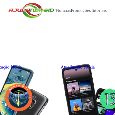
/
Notícias
Promoções
Tutoriais
zação
Nokia
Atualização
Nokia