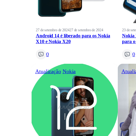
27 de setembro de 2024
27 de setembro de 2024
23 de set
Android 14 é liberado para os Nokia
Nokia 
X10 e Nokia X20
para o
0
0
Atualização
Nokia
Atuali