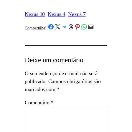
Nexus 10
Nexus 4
Nexus 7
Share on Facebook
Share on X
Share on Telegram
Share on Threads
Share on Pinterest
Share on WhatsApp
Email this Page
Compartilhe!
/
Deixe um comentário
O seu endereço de e-mail não será
publicado.
Campos obrigatórios são
marcados com
*
Comentário
*