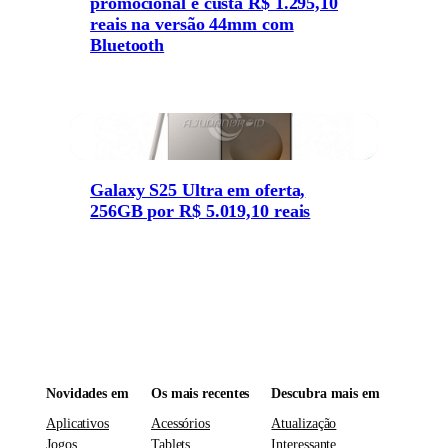
promocional e custa R$ 1.295,10
reais na versão 44mm com
Bluetooth
Galaxy S25 Ultra em oferta,
256GB por R$ 5.019,10 reais
Novidades em
Os mais recentes
Descubra mais em
Aplicativos
Acessórios
Atualização
Jogos
Tablets
Interessante