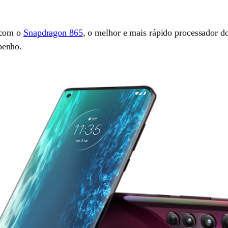
 com o
Snapdragon 865
, o melhor e mais rápido processador d
penho.