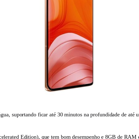
’água, suportando ficar até 30 minutos na profundidade de até 
elerated Edition), que tem bom desempenho e 8GB de RAM e 