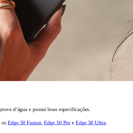
prova d’água e possui boas especificações.
m os
Edge 50 Fusion
,
Edge 50 Pro
e
Edge 50 Ultra
.