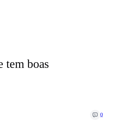
e tem boas
0