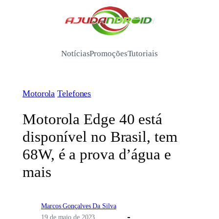
Pular
para
/
o
conteúdo
Notícias
Promoções
Tutoriais
Motorola
Telefones
Motorola Edge 40 está
disponível no Brasil, tem
68W, é a prova d’água e
mais
Marcos Gonçalves Da Silva
19 de maio de 2023