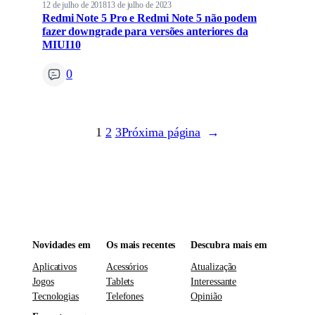
12 de julho de 2018
13 de julho de 2023
Redmi Note 5 Pro e Redmi Note 5 não podem
fazer downgrade para versões anteriores da
MIUI10
0
1
2
3
Próxima página
→
Novidades em
Os mais recentes
Descubra mais em
Aplicativos
Acessórios
Atualização
Jogos
Tablets
Interessante
Tecnologias
Telefones
Opinião