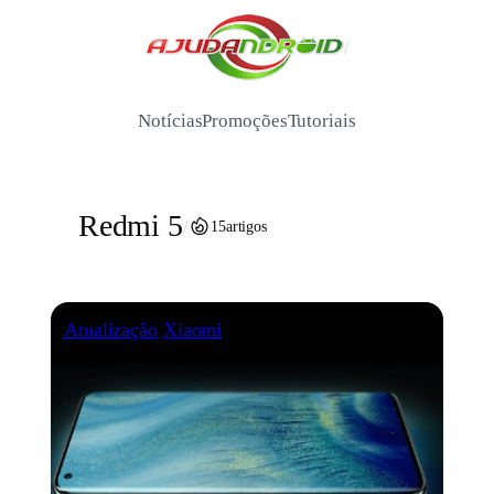
Pular
para
/
o
conteúdo
Notícias
Promoções
Tutoriais
Redmi 5
/
15
artigos
Atualização
Xiaomi