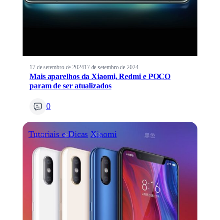
17 de setembro de 2024
17 de setembro de 2024
Mais aparelhos da Xiaomi, Redmi e POCO
param de ser atualizados
0
Tutoriais e Dicas
Xiaomi