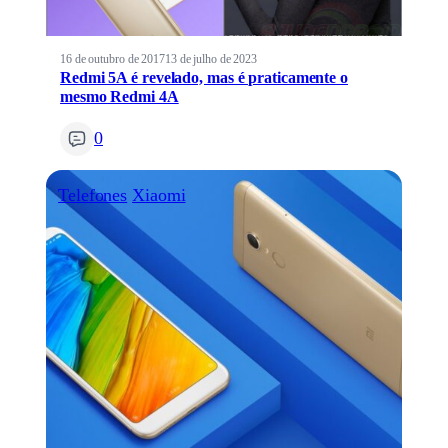
16 de outubro de 2017
13 de julho de 2023
Redmi 5A é revelado, mas é praticamente o
mesmo Redmi 4A
0
Telefones
Xiaomi