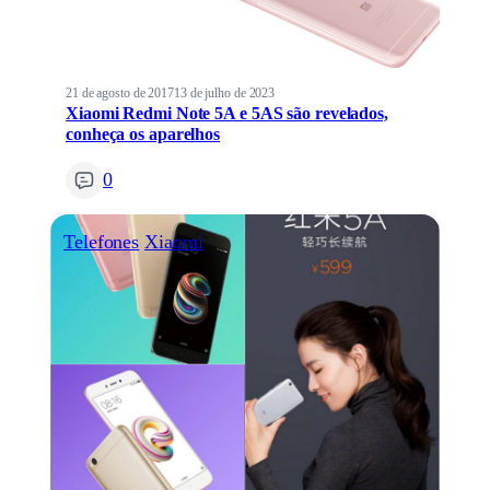
21 de agosto de 2017
13 de julho de 2023
Xiaomi Redmi Note 5A e 5AS são revelados,
conheça os aparelhos
0
Telefones
Xiaomi