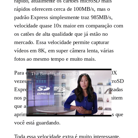
rápido, atualmente os cartões microSD mais
rápidos oferecem cerca de 100MB/s, mas o
padrão Express simplesmente traz 985MB/s,
velocidade quase 10x maior em comparação com
os catões de alta qualidade que já estão no
mercado. Essa velocidade permite capturar
vídeos em 8K, em super câmera lenta, várias
fotos ao mesmo tempo e muito mais.
Para conseguir esse grande feito de trazer 10X
The Benefits of microSD Express
vezes mais desempenho, o novo padrão MicroSD
Express conta com tecnologias que são utilizadas
nos padrões PCI 3.1 e NVME 1.3, que permitem
que a memória tenha um desempenho
aprimorado e de acesso mais rápido aos itens que
você está guardando.
Toda essa velocidade extra é muito interessante,