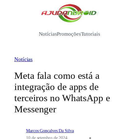
Pular
para
/
o
conteúdo
Notícias
Promoções
Tutoriais
Notícias
Meta fala como está a
integração de apps de
terceiros no WhatsApp e
Messenger
Marcos Gonçalves Da Silva
10 de setembro de 2024