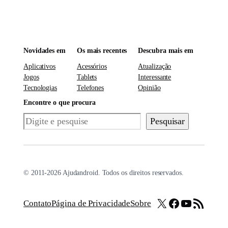
Novidades em
Os mais recentes
Descubra mais em
Aplicativos
Acessórios
Atualização
Jogos
Tablets
Interessante
Tecnologias
Telefones
Opinião
Encontre o que procura
Pesquisar
Pesquisar
© 2011-2026 Ajudandroid. Todos os direitos reservados.
X
Facebook
Youtube
Feed RSS
Contato
Página de Privacidade
Sobre