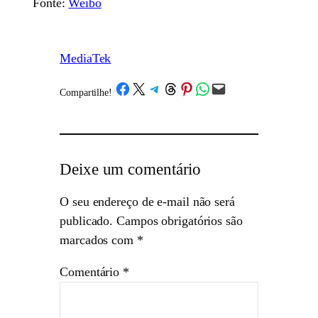
Fonte:
Weibo
MediaTek
Share on Facebook
Share on X
Share on Telegram
Share on Threads
Share on Pinterest
Share on WhatsApp
Email this Page
Compartilhe!
/
Deixe um comentário
O seu endereço de e-mail não será
publicado.
Campos obrigatórios são
marcados com
*
Comentário
*