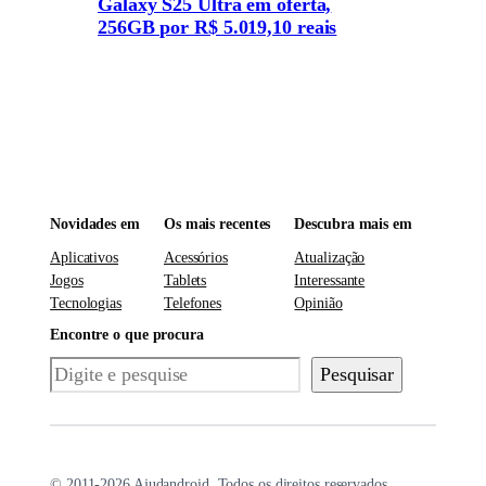
Galaxy S25 Ultra em oferta,
256GB por R$ 5.019,10 reais
Novidades em
Os mais recentes
Descubra mais em
Aplicativos
Acessórios
Atualização
Jogos
Tablets
Interessante
Tecnologias
Telefones
Opinião
Encontre o que procura
Pesquisar
Pesquisar
© 2011-2026 Ajudandroid. Todos os direitos reservados.