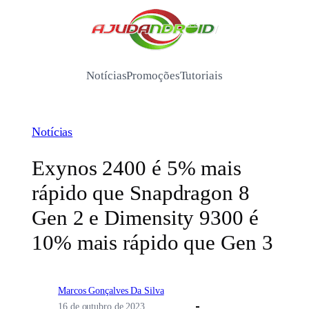
Pular
para
/
o
conteúdo
Notícias
Promoções
Tutoriais
Notícias
Exynos 2400 é 5% mais
rápido que Snapdragon 8
Gen 2 e Dimensity 9300 é
10% mais rápido que Gen 3
Marcos Gonçalves Da Silva
16 de outubro de 2023