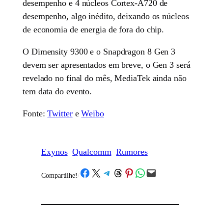
desempenho e 4 núcleos Cortex-A720 de
desempenho, algo inédito, deixando os núcleos
de economia de energia de fora do chip.
O Dimensity 9300 e o Snapdragon 8 Gen 3
devem ser apresentados em breve, o Gen 3 será
revelado no final do mês, MediaTek ainda não
tem data do evento.
Fonte:
Twitter
e
Weibo
Exynos
Qualcomm
Rumores
Share on Facebook
Share on X
Share on Telegram
Share on Threads
Share on Pinterest
Share on WhatsApp
Email this Page
Compartilhe!
/