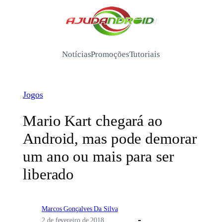
Pular
para
/
o
conteúdo
Notícias
Promoções
Tutoriais
Jogos
Mario Kart chegará ao
Android, mas pode demorar
um ano ou mais para ser
liberado
Marcos Gonçalves Da Silva
2 de fevereiro de 2018