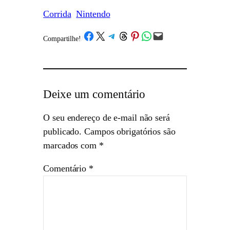
Corrida
Nintendo
Share on Facebook
Share on X
Share on Telegram
Share on Threads
Share on Pinterest
Share on WhatsApp
Email this Page
Compartilhe!
/
Deixe um comentário
O seu endereço de e-mail não será
publicado.
Campos obrigatórios são
marcados com
*
Comentário
*