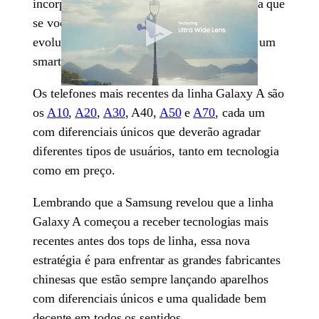
incorporada na linha Galaxy A, isso significa que
se você tem um aparelho da linha J, a sua
evolução natural deverá ocorrer ao comprar um
smartphone mais atual da linha A.
Os telefones mais recentes da linha Galaxy A são
os
A10
,
A20
,
A30
, A40,
A50
e
A70
, cada um
com diferenciais únicos que deverão agradar
diferentes tipos de usuários, tanto em tecnologia
como em preço.
Lembrando que a Samsung revelou que a linha
Galaxy A começou a receber tecnologias mais
recentes antes dos tops de linha, essa nova
estratégia é para enfrentar as grandes fabricantes
chinesas que estão sempre lançando aparelhos
com diferenciais únicos e uma qualidade bem
decente em todos os sentidos.