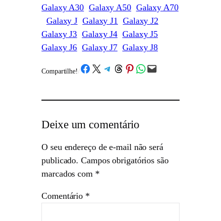
Galaxy A30
Galaxy A50
Galaxy A70
Galaxy J
Galaxy J1
Galaxy J2
Galaxy J3
Galaxy J4
Galaxy J5
Galaxy J6
Galaxy J7
Galaxy J8
Share on Facebook
Share on X
Share on Telegram
Share on Threads
Share on Pinterest
Share on WhatsApp
Email this Page
Compartilhe!
/
Deixe um comentário
O seu endereço de e-mail não será
publicado.
Campos obrigatórios são
marcados com
*
Comentário
*