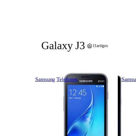
Pular
para
o
conteúdo
Galaxy J3
/
11
artigos
Samsung
Telefones
Samsu