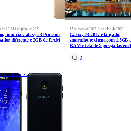
o de 2016
13 de julho de 2023
15 de maio de 2017
13 de julho de 2023
g anuncia Galaxy J3 Pro com
Galaxy J3 2017 é lançado,
sador diferente e 2GB de RAM
smartphone chega com 1,5GB 
RAM e tela de 5 polegadas em
0
ng
Telefones