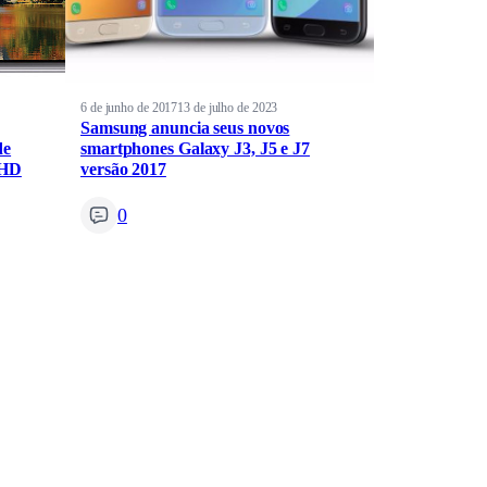
6 de junho de 2017
13 de julho de 2023
Samsung anuncia seus novos
de
smartphones Galaxy J3, J5 e J7
 HD
versão 2017
0