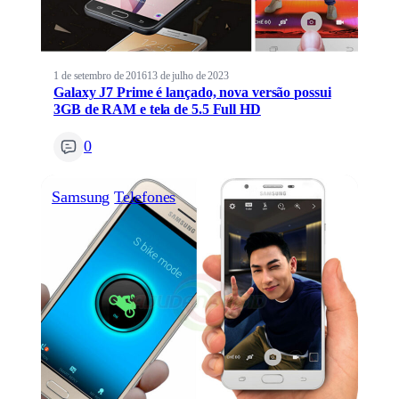
1 de setembro de 2016
13 de julho de 2023
Galaxy J7 Prime é lançado, nova versão possui
3GB de RAM e tela de 5.5 Full HD
0
Samsung
Telefones