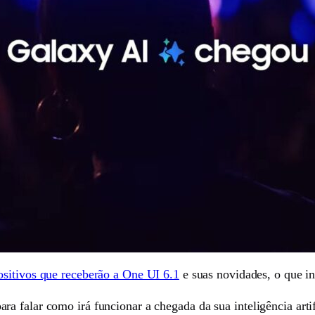
sitivos que receberão a One UI 6.1
e suas novidades, o que in
 falar como irá funcionar a chegada da sua inteligência artifi