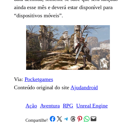
ainda esse mês e deverá estar disponível para
“dispositivos móveis”.
Via:
Pocketgames
Conteúdo original do site
Ajudandroid
Ação
Aventura
RPG
Unreal Engine
Share on Facebook
Share on X
Share on Telegram
Share on Threads
Share on Pinterest
Share on WhatsApp
Email this Page
Compartilhe!
/