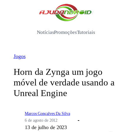
Pular
para
/
o
conteúdo
Notícias
Promoções
Tutoriais
Jogos
Horn da Zynga um jogo
móvel de verdade usando a
Unreal Engine
Marcos Gonçalves Da Silva
6 de agosto de 2012
13 de julho de 2023