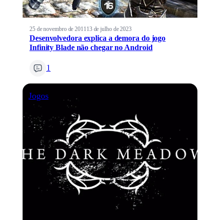
25 de novembro de 2011
13 de julho de 2023
Desenvolvedora explica a demora do jogo
Infinity Blade não chegar no Android
1
Jogos