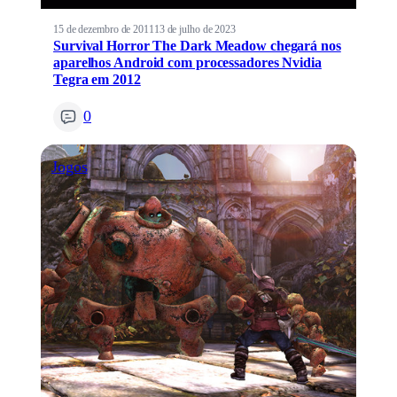
15 de dezembro de 2011
13 de julho de 2023
Survival Horror The Dark Meadow chegará nos
aparelhos Android com processadores Nvidia
Tegra em 2012
0
Jogos