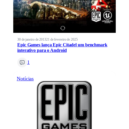
30 de janeiro de 2013
21 de fevereiro de 2025
Epic Games lança Epic Citadel um benchmark
interativo para o Android
1
Notícias