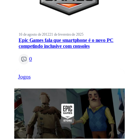
16 de agosto de 2012
21 de fevereiro de 2025
Epic Games fala que smartphone é o novo PC
competindo inclusive com consoles
0
Jogos