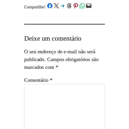
Share on Facebook
Share on X
Share on Telegram
Share on Threads
Share on Pinterest
Share on WhatsApp
Email this Page
Compartilhe!
/
Deixe um comentário
O seu endereço de e-mail não será
publicado.
Campos obrigatórios são
marcados com
*
Comentário
*