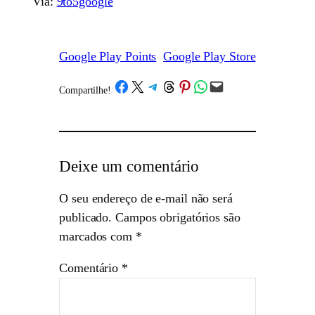
Via:
9to5google
Google Play Points
Google Play Store
Share on Facebook
Share on X
Share on Telegram
Share on Threads
Share on Pinterest
Share on WhatsApp
Email this Page
Compartilhe!
/
Deixe um comentário
O seu endereço de e-mail não será
publicado.
Campos obrigatórios são
marcados com
*
Comentário
*