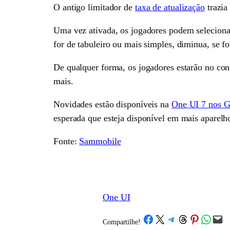
O antigo limitador de
taxa de atualização
trazia
Uma vez ativada, os jogadores podem selecionar
for de tabuleiro ou mais simples, diminua, se f
De qualquer forma, os jogadores estarão no con
mais.
Novidades estão disponíveis na
One UI 7 nos G
esperada que esteja disponível em mais aparelh
Fonte:
Sammobile
One UI
Share on Facebook
Share on X
Share on Telegram
Share on Threads
Share on Pinterest
Share on What
Email this Page
Compartilhe!
/