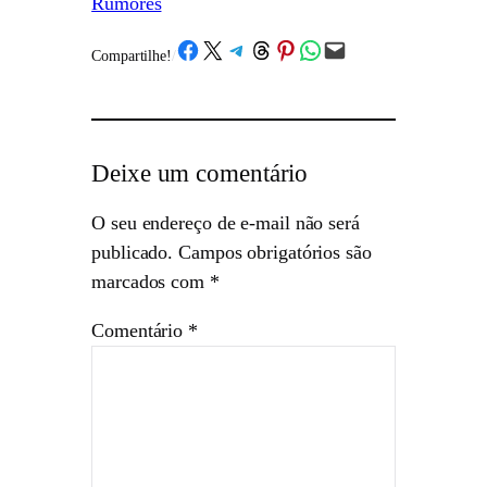
Rumores
Share on Facebook
Share on X
Share on Telegram
Share on Threads
Share on Pinterest
Share on WhatsApp
Email this Page
Compartilhe!
/
Deixe um comentário
O seu endereço de e-mail não será
publicado.
Campos obrigatórios são
marcados com
*
Comentário
*