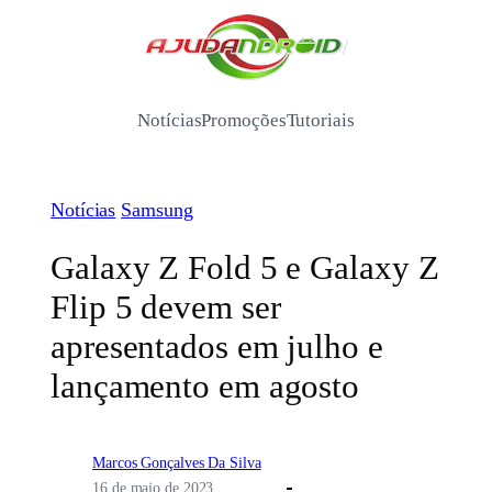
Pular
para
/
o
conteúdo
Notícias
Promoções
Tutoriais
Notícias
Samsung
Galaxy Z Fold 5 e Galaxy Z
Flip 5 devem ser
apresentados em julho e
lançamento em agosto
Marcos Gonçalves Da Silva
16 de maio de 2023