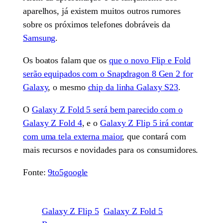
aparelhos, já existem muitos outros rumores
sobre os próximos telefones dobráveis da
Samsung
.
Os boatos falam que os
que o novo Flip e Fold
serão equipados com o Snapdragon 8 Gen 2 for
Galaxy
, o mesmo
chip da linha Galaxy S23
.
O
Galaxy Z Fold 5 será bem parecido com o
Galaxy Z Fold 4
, e o
Galaxy Z Flip 5 irá contar
com uma tela externa maior
, que contará com
mais recursos e novidades para os consumidores.
Fonte:
9to5google
Galaxy Z Flip 5
Galaxy Z Fold 5