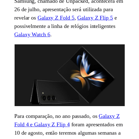
Samsung, chamado de Unpacked, acontecerá em
26 de julho, apresentação será utilizada para
revelar os
Galaxy Z Fold 5
,
Galaxy Z Flip 5
e
possivelmente a linha de relógios inteligentes
Galaxy Watch 6
.
Para comparação, no ano passado, os
Galaxy Z
Fold 4 e Galaxy Z Flip 4
foram apresentados em
10 de agosto, então teremos algumas semanas a