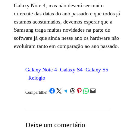
Galaxy Note 4, mas não deverá ser muito
diferente das datas do ano passado e que todos já
estamos acostumados, devemos esperar que a
Samsung traga muitas novidades na parte de
software já que ainda nesse ano os hardware não
evoluíram tanto em comparação ao ano passado.
Galaxy Note 4
Galaxy S4
Galaxy S5
Relógio
Share on Facebook
Share on X
Share on Telegram
Share on Threads
Share on Pinterest
Share on WhatsApp
Email this Page
Compartilhe!
/
Deixe um comentário