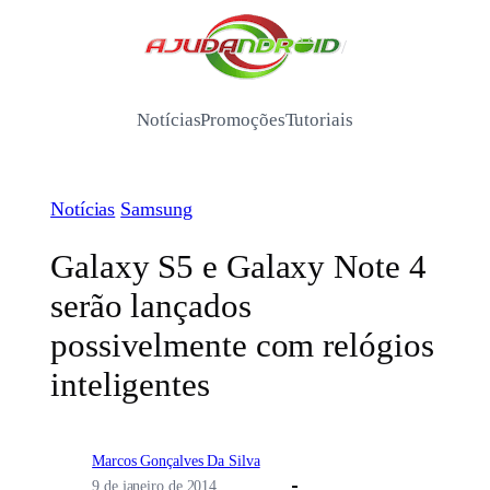
Pular
para
/
o
conteúdo
Notícias
Promoções
Tutoriais
Notícias
Samsung
Galaxy S5 e Galaxy Note 4
serão lançados
possivelmente com relógios
inteligentes
Marcos Gonçalves Da Silva
9 de janeiro de 2014