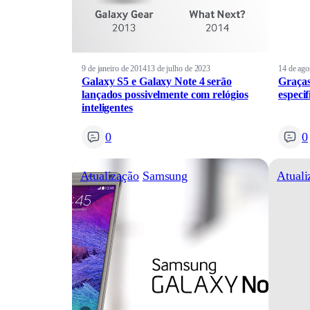
9 de janeiro de 2014
13 de julho de 2023
14 de ago
Galaxy S5 e Galaxy Note 4 serão
Graças
lançados possivelmente com relógios
especi
inteligentes
0
0
Atualização
Samsung
Atuali