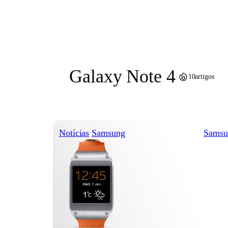
Pular
para
o
conteúdo
Galaxy Note 4
/
10
artigos
Notícias
Samsung
Samsu