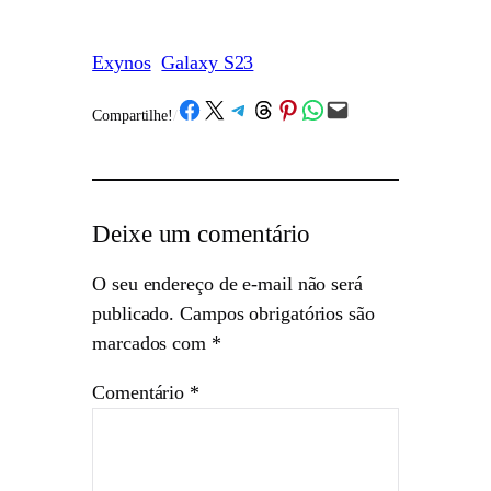
Exynos
Galaxy S23
Share on Facebook
Share on X
Share on Telegram
Share on Threads
Share on Pinterest
Share on WhatsApp
Email this Page
Compartilhe!
/
Deixe um comentário
O seu endereço de e-mail não será
publicado.
Campos obrigatórios são
marcados com
*
Comentário
*