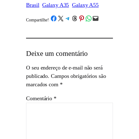
Brasil
Galaxy A35
Galaxy A55
Share on Facebook
Share on X
Share on Telegram
Share on Threads
Share on Pinterest
Share on WhatsApp
Email this Page
Compartilhe!
/
Deixe um comentário
O seu endereço de e-mail não será
publicado.
Campos obrigatórios são
marcados com
*
Comentário
*