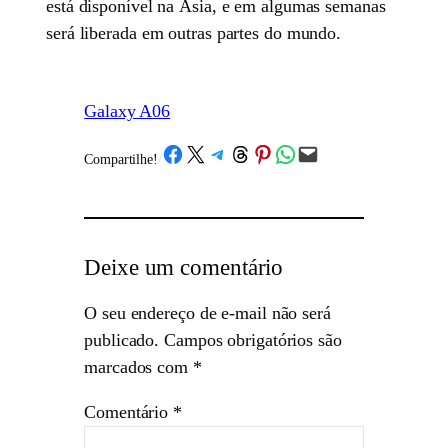
está disponível na Ásia, e em algumas semanas
será liberada em outras partes do mundo.
Galaxy A06
Share on Facebook
Share on X
Share on Telegram
Share on Threads
Share on Pinterest
Share on WhatsApp
Email this Page
Compartilhe!
/
Deixe um comentário
O seu endereço de e-mail não será
publicado.
Campos obrigatórios são
marcados com
*
Comentário
*