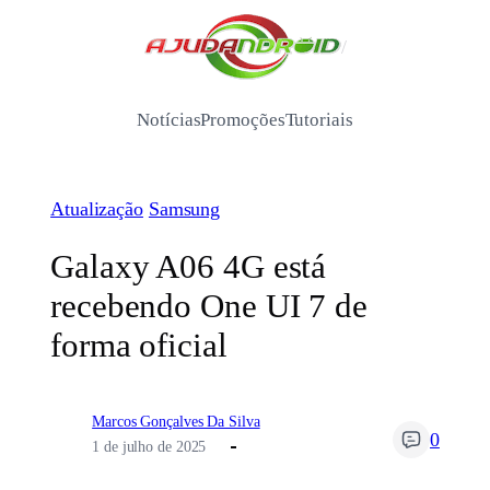
Pular
para
/
o
conteúdo
Notícias
Promoções
Tutoriais
Atualização
Samsung
Galaxy A06 4G está
recebendo One UI 7 de
forma oficial
Marcos Gonçalves Da Silva
0
1 de julho de 2025