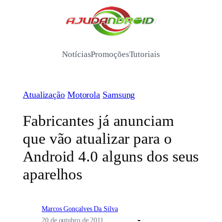
Pular
para
/
o
conteúdo
Notícias
Promoções
Tutoriais
Atualização
Motorola
Samsung
Fabricantes já anunciam
que vão atualizar para o
Android 4.0 alguns dos seus
aparelhos
Marcos Gonçalves Da Silva
20 de outubro de 2011