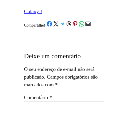
Galaxy J
Share on Facebook
Share on X
Share on Telegram
Share on Threads
Share on Pinterest
Share on WhatsApp
Email this Page
Compartilhe!
/
Deixe um comentário
O seu endereço de e-mail não será
publicado.
Campos obrigatórios são
marcados com
*
Comentário
*