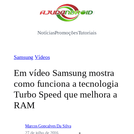
Pular
para
/
o
conteúdo
Notícias
Promoções
Tutoriais
Samsung
Vídeos
Em vídeo Samsung mostra
como funciona a tecnologia
Turbo Speed que melhora a
RAM
Marcos Gonçalves Da Silva
27 de julho de 2016