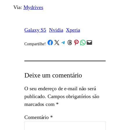
Via:
Mydrives
Galaxy S5
Nvidia
Xperia
Share on Facebook
Share on X
Share on Telegram
Share on Threads
Share on Pinterest
Share on WhatsApp
Email this Page
Compartilhe!
/
Deixe um comentário
O seu endereço de e-mail não será
publicado.
Campos obrigatórios são
marcados com
*
Comentário
*