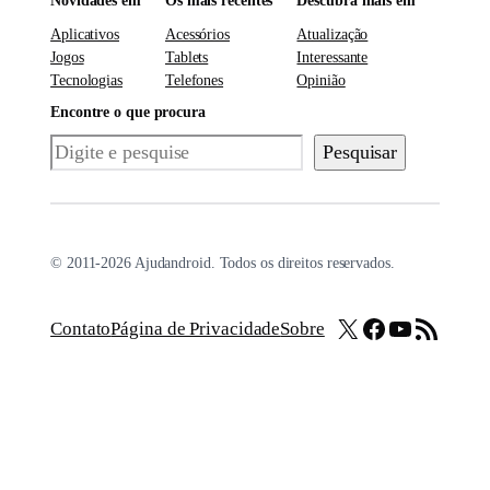
Novidades em
Os mais recentes
Descubra mais em
Aplicativos
Acessórios
Atualização
Jogos
Tablets
Interessante
Tecnologias
Telefones
Opinião
Encontre o que procura
Pesquisar
Pesquisar
© 2011-2026 Ajudandroid. Todos os direitos reservados.
X
Facebook
Youtube
Feed RSS
Contato
Página de Privacidade
Sobre