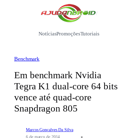
Pular
para
/
o
conteúdo
Notícias
Promoções
Tutoriais
Benchmark
Em benchmark Nvidia
Tegra K1 dual-core 64 bits
vence até quad-core
Snapdragon 805
Marcos Gonçalves Da Silva
6 de março de 2014