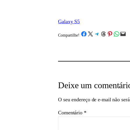
Galaxy S5
Share on Facebook
Share on X
Share on Telegram
Share on Threads
Share on Pinterest
Share on What
Email this Page
Compartilhe!
/
Deixe um comentári
O seu endereço de e-mail não será
Comentário
*