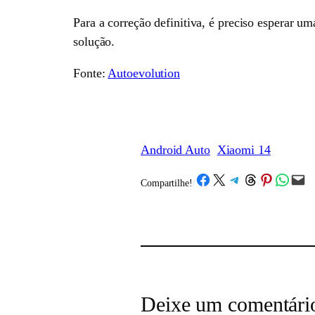
Para a correção definitiva, é preciso esperar u
solução.
Fonte:
Autoevolution
Android Auto
Xiaomi 14
Share on Facebook
Share on X
Share on Telegram
Share on Threads
Share on Pinterest
Share on What
Email this Page
Compartilhe!
/
Deixe um comentári