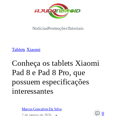
Pular
para
/
o
conteúdo
Notícias
Promoções
Tutoriais
Tablets
Xiaomi
Conheça os tablets Xiaomi
Pad 8 e Pad 8 Pro, que
possuem especificações
interessantes
Marcos Gonçalves Da Silva
0
2 de janeiro de 2026