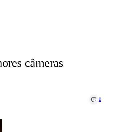
hores câmeras
0