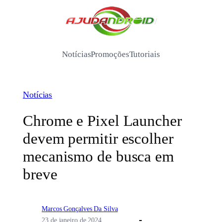
Pular
para
/
o
conteúdo
Notícias
Promoções
Tutoriais
Notícias
Chrome e Pixel Launcher
devem permitir escolher
mecanismo de busca em
breve
Marcos Gonçalves Da Silva
23 de janeiro de 2024