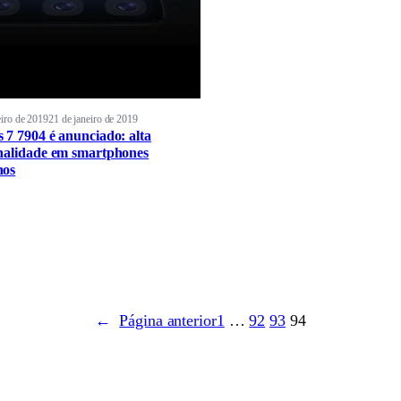
eiro de 2019
21 de janeiro de 2019
 7 7904 é anunciado: alta
nalidade em smartphones
nos
←
Página anterior
1
…
92
93
94