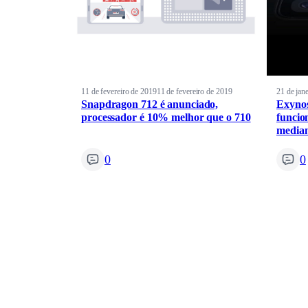
11 de fevereiro de 2019
11 de fevereiro de 2019
21 de jan
Snapdragon 712 é anunciado,
Exynos
processador é 10% melhor que o 710
funcio
media
0
0