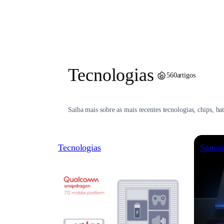
Pular
para
o
conteúdo
Tecnologias
/
560
artigos
Saiba mais sobre as mais recentes tecnologias, chips, ba
Tecnologias
Samsu