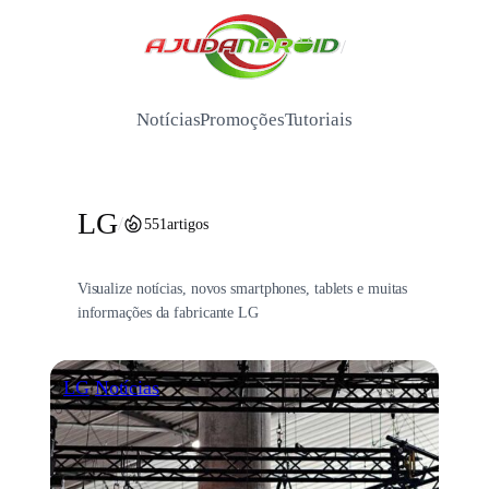
Pular
para
/
o
conteúdo
Notícias
Promoções
Tutoriais
LG
/
551
artigos
Visualize notícias, novos smartphones, tablets e muitas
informações da fabricante LG
LG
Notícias