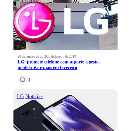
28 de janeiro de 2019
28 de janeiro de 2019
LG: promete telefone com suporte a gesto,
modelo 5G e mais em fevereiro
0
LG
Notícias