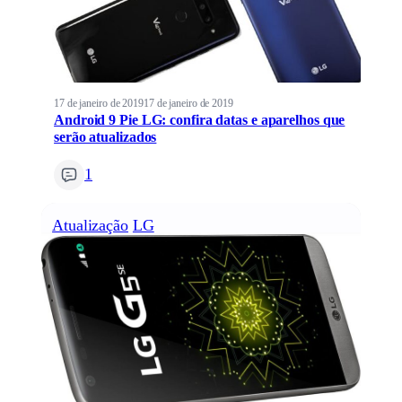
17 de janeiro de 2019
17 de janeiro de 2019
Android 9 Pie LG: confira datas e aparelhos que
serão atualizados
1
Atualização
LG