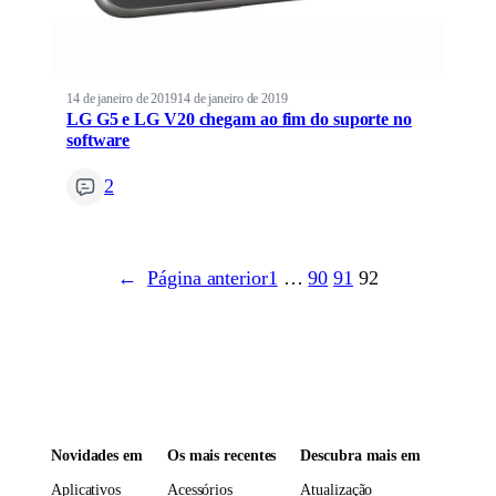
14 de janeiro de 2019
14 de janeiro de 2019
LG G5 e LG V20 chegam ao fim do suporte no
software
2
←
Página anterior
1
…
90
91
92
Novidades em
Os mais recentes
Descubra mais em
Aplicativos
Acessórios
Atualização