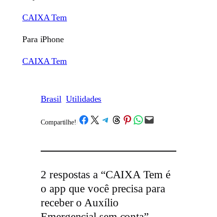
CAIXA Tem
Para iPhone
CAIXA Tem
Brasil
Utilidades
Share on Facebook
Share on X
Share on Telegram
Share on Threads
Share on Pinterest
Share on WhatsApp
Email this Page
Compartilhe!
/
2 respostas a “CAIXA Tem é
o app que você precisa para
receber o Auxílio
Emergencial sem conta”