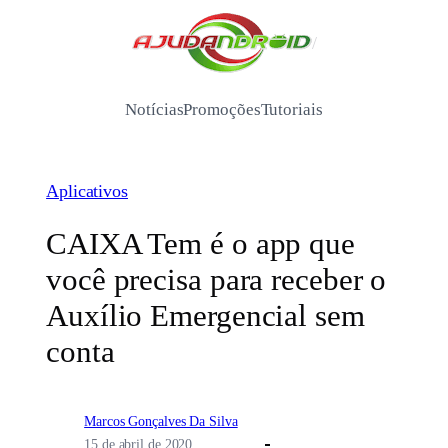
Pular
para
/
o
conteúdo
Notícias
Promoções
Tutoriais
Aplicativos
CAIXA Tem é o app que
você precisa para receber o
Auxílio Emergencial sem
conta
Marcos Gonçalves Da Silva
15 de abril de 2020