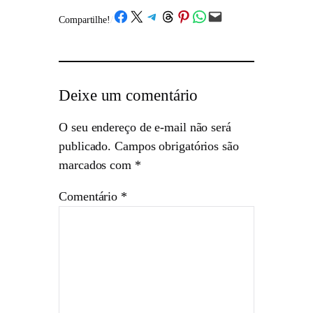
Share on Facebook
Share on X
Share on Telegram
Share on Threads
Share on Pinterest
Share on WhatsApp
Email this Page
Compartilhe!
/
Deixe um comentário
O seu endereço de e-mail não será
publicado.
Campos obrigatórios são
marcados com
*
Comentário
*