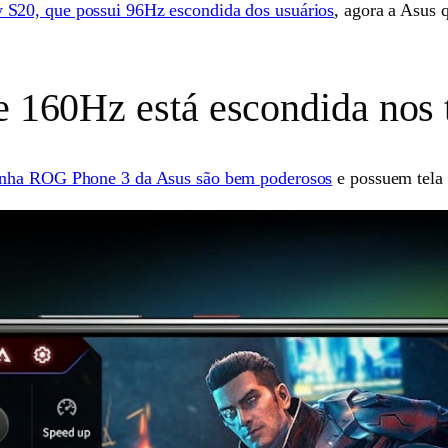
y S20, que possui 96Hz escondida dos usuários
, agora a Asus 
e 160Hz está escondida nos 
inha ROG Phone 3 da Asus são bem poderosos
e possuem tela