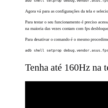
adb shell setprop debug.vendor.asus.fp
Agora vá para as configurações da tela e seleci
Para testar o seu funcionamento é preciso acess
na maioria das vezes contam com fps desbloqu
Para desativar o comando é o mesmo procedime
adb shell setprop debug.vendor.asus.fp
Tenha até 160Hz na 