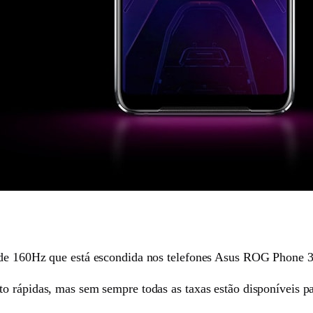
 de 160Hz que está escondida nos telefones Asus ROG Phone 3
o rápidas, mas sem sempre todas as taxas estão disponíveis pa