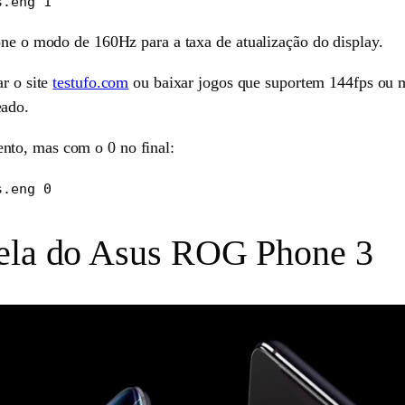
s.eng 1
one o modo de 160Hz para a taxa de atualização do display.
ar o site
testufo.com
ou baixar jogos que suportem 144fps ou 
eado.
nto, mas com o 0 no final:
s.eng 0
tela do Asus ROG Phone 3